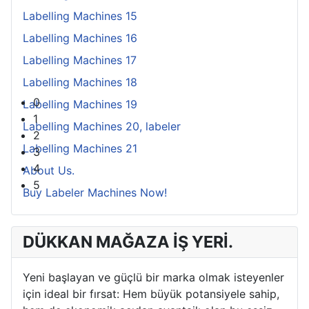
Labelling Machines 15
Labelling Machines 16
Labelling Machines 17
KİRALANDI! Etiler'de mağaza KİRALANDI.
Labelling Machines 18
GAYRİMENKUL YATIRIM DANIŞMANLIĞI 0532 400 88 88
0
Labelling Machines 19
1
Labelling Machines 20, labeler
2
Labelling Machines 21
3
4
About Us.
5
Buy Labeler Machines Now!
DÜKKAN MAĞAZA İŞ YERİ.
Yeni başlayan ve güçlü bir marka olmak isteyenler
için ideal bir fırsat: Hem büyük potansiyele sahip,